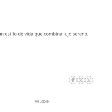
 un estilo de vida que combina lujo sereno,
RRSS Facebook
RRSS Twitter
RRSS Whatsa