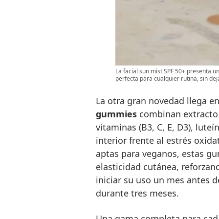
La facial sun mist SPF 50+ presenta un
perfecta para cualquier rutina, sin deja
La otra gran novedad llega e
gummies
combinan extracto 
vitaminas (B3, C, E, D3), luteí
interior frente al estrés oxida
aptas para veganos, estas gu
elasticidad cutánea, reforzan
iniciar su uso un mes antes d
durante tres meses.
Una gama completa para cada