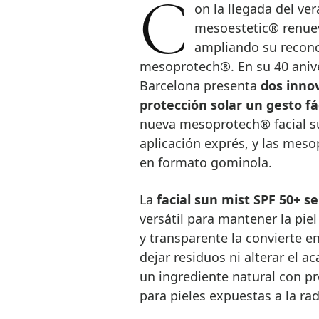
Con la llegada del verano y el aumento de la exposición solar,
mesoestetic® renuev
ampliando su recono
mesoprotech®. En su 40 anive
Barcelona presenta
dos inno
protección solar un gesto fá
nueva mesoprotech® facial su
aplicación exprés, y las me
en formato gominola.
La
facial sun mist SPF 50+ 
versátil para mantener la piel
y transparente la convierte en
dejar residuos ni alterar el a
un ingrediente natural con pr
para pieles expuestas a la rad