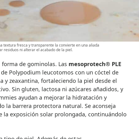
a textura fresca y transparente la convierte en una aliada
r residuos ni alterar el acabado de la piel.
n forma de gominolas. Las
mesoprotech® PLE
de Polypodium leucotomos con un cóctel de
na y zeaxantina, fortaleciendo la piel desde el
tivo. Sin gluten, lactosa ni azúcares añadidos, y
mmies ayudan a mejorar la hidratación y
do la barrera protectora natural. Se aconseja
e la exposición solar prolongada, continuándolo
 tipo de piel. Además de estas