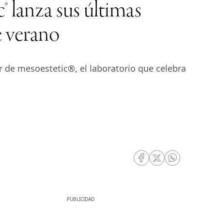
® lanza sus últimas
e verano
r de mesoestetic®, el laboratorio que celebra
RRSS Facebook
RRSS Twitter
RRSS Whatsa