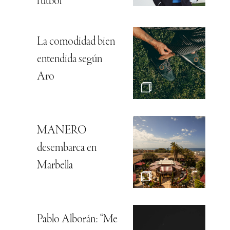
fútbol
La comodidad bien
entendida según
Aro
MANERO
desembarca en
Marbella
Pablo Alborán: “Me