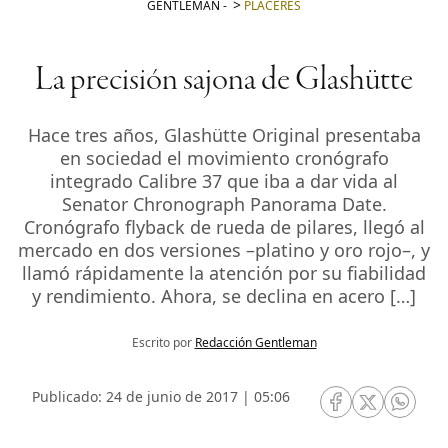
GENTLEMAN
-
PLACERES
La precisión sajona de Glashütte
Hace tres años, Glashütte Original presentaba
en sociedad el movimiento cronógrafo
integrado Calibre 37 que iba a dar vida al
Senator Chronograph Panorama Date.
Cronógrafo flyback de rueda de pilares, llegó al
mercado en dos versiones –platino y oro rojo–, y
llamó rápidamente la atención por su fiabilidad
y rendimiento. Ahora, se declina en acero […]
Escrito por
Redacción Gentleman
Publicado: 24 de junio de 2017 | 05:06
RRSS Facebook
RRSS Twitte
RRSS 