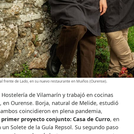
s al frente de Lado, en su nuevo restaurante en Muiños (Ourense).
 Hostelería de Vilamarín y trabajó en cocinas
 en Ourense. Borja, natural de Melide, estudió
 ambos coincidieron en plena pandemia,
 primer proyecto conjunto: Casa de Curro
, en
n un Solete de la Guía Repsol. Su segundo paso