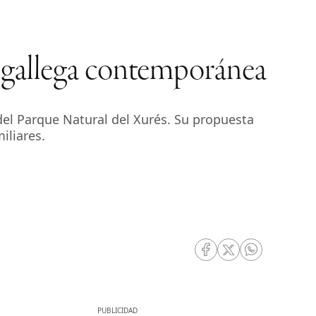
 gallega contemporánea
 del Parque Natural del Xurés. Su propuesta
iliares.
RRSS Facebook
RRSS Twitter
RRSS Whatsa