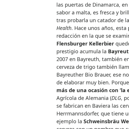
las puertas de Dinamarca, en 
sabor a malta, es fresca y br
tras probarla un catador de l
Health
. Hace unos años, esta 
redacción en la que se exam
Flensburger Kellerbier
quedó
prestigio acumula la
Bayreut
2007 en Bayreuth, también en 
cerveza de trigo también llam
Bayreuther Bio Brauer, ese no
de elaborar muy bien. Porque
más de una ocasión con ‘la 
Agrícola de Alemania (
DLG
, p
se fabrican en Baviera las ce
Herrmannsdorfer, que tiene un
ejemplo la
Schweinsbräu We
cerveza con un nombre que ce