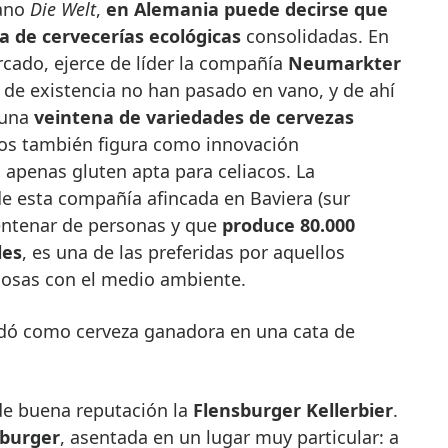
mano
Die Welt
,
en Alemania puede decirse que
 de cervecerías ecológicas
consolidadas. En
cado, ejerce de líder la compañía
Neumarkter
s de existencia no han pasado en vano, y de ahí
 una
veintena de variedades de cervezas
tos también figura como innovación
 apenas gluten apta para celiacos. La
 de esta compañía afincada en Baviera (sur
ntenar de personas y que
produce 80.000
les
, es una de las preferidas por aquellos
uosas con el medio ambiente.
edó como cerveza ganadora en una cata de
 de buena reputación la
Flensburger Kellerbier
.
sburger
, asentada en un lugar muy particular: a