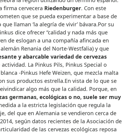
la firma cervecera
Riedenburger
. Con este
rometen que se pueda experimentar a base de
 que llaman ‘la alegría de vivir’ bávara.Por su
inkus dice ofrecer “calidad y nada más que
rven de eslogan a una compañía afincada en
 alemán Renania del Norte-Westfalia) y que
esante y abarcable variedad de cervezas
actividad. La Pinkus Pils, Pinkus Special o
a blanca -Pinkus Hefe Weizen, que mezcla malta
on sus productos estrella.En vista de lo que se
eivindicar algo más que la calidad. Porque, en
vezas germanas, ecológicas o no, suele ser muy
edida a la estricta legislación que regula la
je, del que en Alemania se vendieron cerca de
 2014, según datos recientes de la Asociación de
ticularidad de las cervezas ecológicas reposa