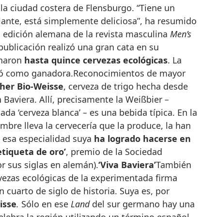
la ciudad costera de Flensburgo. “Tiene un
illante, está simplemente deliciosa”, ha resumido
a edición alemana de la revista masculina
Men’s
publicación realizó una gran cata en su
inaron
hasta quince cervezas ecológicas
. La
 como ganadora.Reconocimientos de mayor
her Bio-Weisse
, cerveza de trigo hecha desde
Baviera. Allí, precisamente la Weißbier
–
ada ‘cerveza blanca’
–
es una bebida típica. En la
mbre lleva la cervecería que la produce, la han
 esa especialidad suya
ha logrado hacerse en
etiqueta de oro’
, premio de la Sociedad
or sus siglas en alemán).
‘Viva Baviera’
También
rvezas ecológicas de la experimentada firma
 cuarto de siglo de historia. Suya es, por
isse
.
Sólo en ese
Land
del sur germano
hay una
lebra la región utilizando un término español.