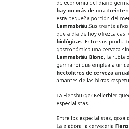
de economía del diario ger
hay no más de una treintena
esta pequeña porción del mer
Lammsbräu
.Sus treinta año
que a día de hoy ofrezca casi
biológicas
. Entre sus produc
gastronómica una cerveza sin
Lammsbräu Blond
, la rubia
germano) que emplea a un ce
hectolitros de cerveza anua
amantes de las birras respet
La Flensburger Kellerbier qu
especialistas.
Entre los especialistas, goza
La elabora la cervecería
Flen