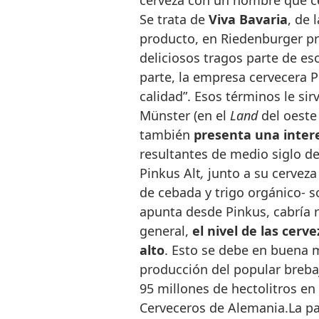
Se trata de
Viva Bavaria
, de 
producto, en Riedenburger p
deliciosos tragos parte de eso
parte, la empresa cervecera P
calidad”. Esos términos le si
Münster (en el
Land
del oeste
también
presenta una inter
resultantes de medio siglo de 
Pinkus Alt
,
junto a su cervez
de cebada y trigo orgánico- s
apunta desde Pinkus, cabría r
general,
el nivel de las cer
alto
. Esto se debe en buena m
producción del popular breba
95 millones de hectolitros en
Cerveceros de Alemania.La par