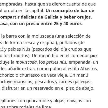
 temporadas, hasta que se dieron cuenta de que
al propio en la capital.
Un concepto de bar de
ompartir delicias de Galicia y beber orujos,
sa, con un precio entre 25 y 40 euros
.
 la barra con la moluscada (una selección de
 de forma fresca y original), puñados (de
.) y peixes Nús (pescados del día crudos que
 o los tiraditos). Un menú fijo en el comedor
por
cluye la
moluscada
,
los
peixes nús,
empanada, un
des añadir extras, como pulpo al estilo Abastos,
chorizo o churrasco de vaca vieja. Un menú
ncluye mariscos, pescados y carnes gallegas,
 disfrutar en un reservado en el piso de abajo.
ejillones con guacamole y algas, navajas con
hos sobre rodajas de lima.