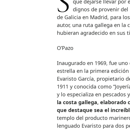
Se cuentan por cientos los restaurantes gallegos de la villa pero no hay
que dejarse llevar por 
dignos de provenir del
de Galicia en Madrid, para los
autor, una ruta gallega en la 
hubieran agradecido en sus ti
O’Pazo
Inaugurado en 1969, fue uno 
estrella en la primera edició
Evaristo García, propietario
1911 y conocida como “Joyería
y lo especializa en pescados 
la costa gallega, elaborado 
que destaque sea el increíb
templo del producto mariner
lenguado Evaristo para dos pe