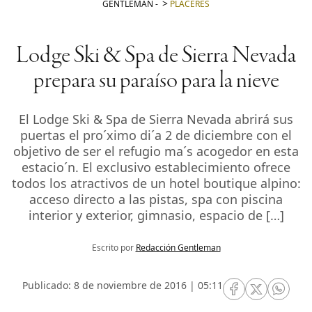
GENTLEMAN
-
PLACERES
Lodge Ski & Spa de Sierra Nevada
prepara su paraíso para la nieve
El Lodge Ski & Spa de Sierra Nevada abrirá sus
puertas el pro´ximo di´a 2 de diciembre con el
objetivo de ser el refugio ma´s acogedor en esta
estacio´n. El exclusivo establecimiento ofrece
todos los atractivos de un hotel boutique alpino:
acceso directo a las pistas, spa con piscina
interior y exterior, gimnasio, espacio de […]
Escrito por
Redacción Gentleman
Publicado: 8 de noviembre de 2016 | 05:11
RRSS Facebook
RRSS Twitte
RRSS 