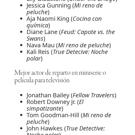
Jessica Gunning (
Mi reno de
peluche
)
Aja Naomi King (
Cocina con
química
)
Diane Lane (
Feud: Capote vs. the
Swans
)
Nava Mau (
Mi reno de peluche
)
Kali Reis (
True Detecive: Noche
polar
)
Mejor actor de reparto en miniserie o
película para televisión
Jonathan Bailey (
Fellow Travelers
)
Robert Downey Jr. (
El
simpatizante
)
Tom Goodman-Hill (
Mi reno de
peluche
)
John Hawkes (
True Detective:
Noche polar
)