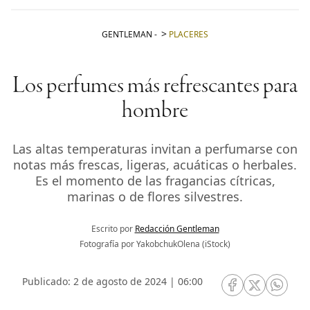
GENTLEMAN
-
PLACERES
Los perfumes más refrescantes para
hombre
Las altas temperaturas invitan a perfumarse con
notas más frescas, ligeras, acuáticas o herbales.
Es el momento de las fragancias cítricas,
marinas o de flores silvestres.
Escrito por
Redacción Gentleman
Fotografía por YakobchukOlena (iStock)
Publicado: 2 de agosto de 2024 | 06:00
RRSS Facebook
RRSS Twitte
RRSS 