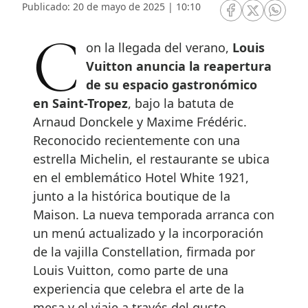
Publicado: 20 de mayo de 2025 | 10:10
RRSS Facebook
RRSS Twitte
RRSS 
Con la llegada del verano,
Louis
Vuitton anuncia la reapertura
de su espacio gastronómico
en Saint-Tropez
, bajo la batuta de
Arnaud Donckele y Maxime Frédéric.
Reconocido recientemente con una
estrella Michelin, el restaurante se ubica
en el emblemático Hotel White 1921,
junto a la histórica boutique de la
Maison. La nueva temporada arranca con
un menú actualizado y la incorporación
de la vajilla Constellation, firmada por
Louis Vuitton, como parte de una
experiencia que celebra el arte de la
mesa y el viaje a través del gusto.