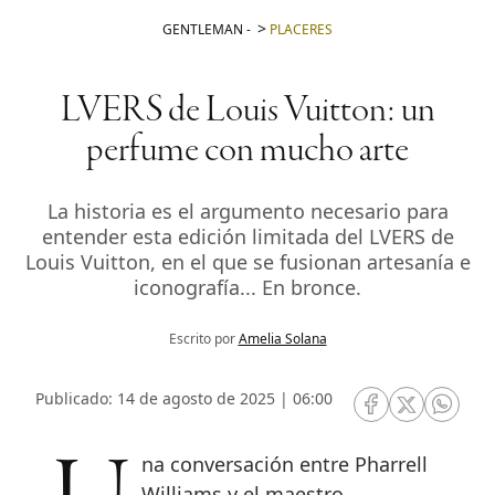
GENTLEMAN
-
PLACERES
LVERS de Louis Vuitton: un
perfume con mucho arte
La historia es el argumento necesario para
entender esta edición limitada del LVERS de
Louis Vuitton, en el que se fusionan artesanía e
iconografía... En bronce.
Escrito por
Amelia Solana
Publicado: 14 de agosto de 2025 | 06:00
RRSS Facebook
RRSS Twitte
RRSS 
Williams y el maestro