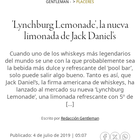
GENTLEMAN
-
PLACERES
'Lynchburg Lemonade', la nueva
limonada de Jack Daniel's
Cuando uno de los whiskeys más legendarios
del mundo se une con la que probablemente sea
la bebida más dulce y refrescante del ‘pool bar’,
solo puede salir algo bueno. Tanto es así, que
Jack Daniel’s, la firma americana de whiskeys, ha
lanzado al mercado su nueva ‘Lynchburg
Lemonade’, una limonada refrescante con 5º de
[…]
Escrito por
Redacción Gentleman
Publicado: 4 de julio de 2019 | 05:07
RRSS Facebook
RRSS Twitte
RRSS 