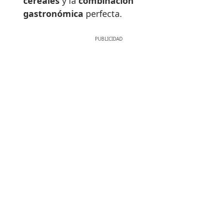
cereales
y la
combinación
gastronómica
perfecta.