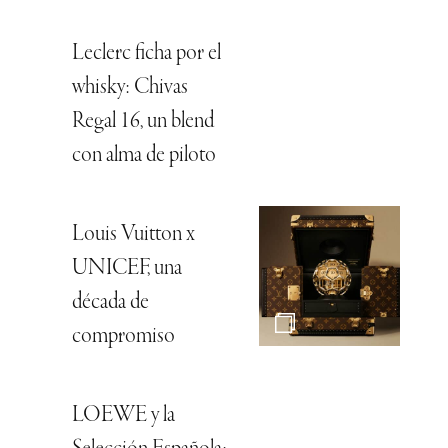
Leclerc ficha por el
whisky: Chivas
Regal 16, un blend
con alma de piloto
Louis Vuitton x
UNICEF, una
década de
compromiso
LOEWE y la