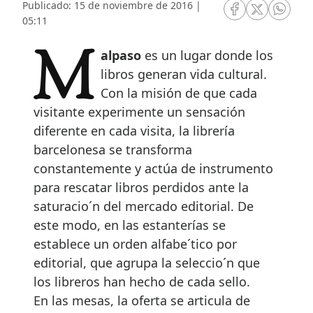
Publicado: 15 de noviembre de 2016 |
RRSS Facebook
RRSS Twitte
RRSS 
05:11
Malpaso
es un lugar donde los
libros generan vida cultural.
Con la misión de que cada
visitante experimente un sensación
diferente en cada visita, la librería
barcelonesa se transforma
constantemente y actúa de instrumento
para rescatar libros perdidos ante la
saturacio´n del mercado editorial. De
este modo, en las estanterías se
establece un orden alfabe´tico por
editorial, que agrupa la seleccio´n que
los libreros han hecho de cada sello.
En las mesas, la oferta se articula de