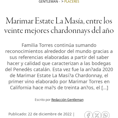
GENTLEMAN
-
PLACERES
Marimar Estate La Masía, entre los
veinte mejores chardonnays del año
Familia Torres continúa sumando
reconocimientos alrededor del mundo gracias a
sus referencias elaboradas a partir del saber
hacer y calidad que caracterizan a las bodegas
del Penedès catalán. Esta vez fue la an?ada 2020
de Marimar Estate La Masi?a Chardonnay, el
primer vino elaborado por Marimar Torres en
California hace ma?s de treinta an?os, el […]
Escrito por
Redacción Gentleman
Publicado: 22 de diciembre de 2022 |
RRSS Facebook
RRSS Twitte
RRSS 