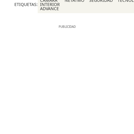
CÁMARA
NETATMO
SEGURIDAD
TECNOL
ETIQUETAS:
INTERIOR
ADVANCE