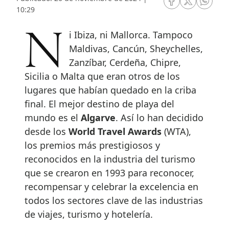
RRSS Facebook
RRSS Twitte
RRSS 
10:29
Ni Ibiza, ni Mallorca. Tampoco
Maldivas, Cancún, Sheychelles,
Zanzíbar, Cerdeña, Chipre,
Sicilia o Malta que eran otros de los
lugares que habían quedado en la criba
final. El mejor destino de playa del
mundo es el
Algarve
. Así lo han decidido
desde los
World Travel Awards
(WTA),
los premios más prestigiosos y
reconocidos en la industria del turismo
que se crearon en 1993 para reconocer,
recompensar y celebrar la excelencia en
todos los sectores clave de las industrias
de viajes, turismo y hotelería.