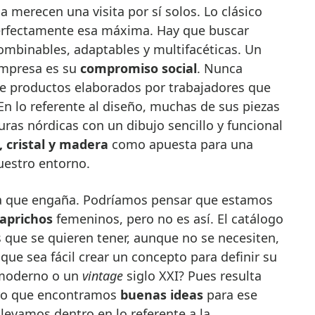
na merecen una visita por sí solos. Lo clásico
perfectamente esa máxima. Hay que buscar
mbinables, adaptables y multifacéticas. Un
empresa es su
compromiso social
. Nunca
de productos elaborados por trabajadores que
n lo referente al diseño, muchas de sus piezas
uras nórdicas con un dibujo sencillo y funcional
, cristal y madera
como apuesta para una
estro entorno.
a que engaña. Podríamos pensar que estamos
aprichos
femeninos, pero no es así. El catálogo
 que se quieren tener, aunque no se necesiten,
 que sea fácil crear un concepto para definir su
oderno o un
vintage
siglo XXI? Pues resulta
guro que encontramos
buenas ideas
para ese
levamos dentro en lo referente a la