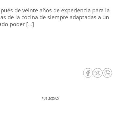
spués de veinte años de experiencia para la
uelas de la cocina de siempre adaptadas a un
ado poder […]
RRSS Facebook
RRSS Twitter
RRSS Whatsa