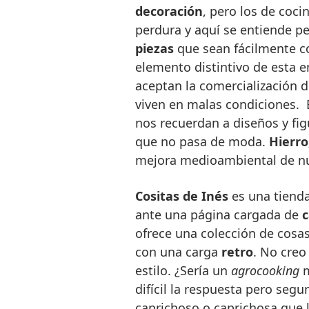
decoración
, pero los de coci
perdura y aquí se entiende 
piezas
que sean fácilmente co
elemento distintivo de esta 
aceptan la comercialización 
viven en malas condiciones. E
nos recuerdan a diseños y fig
que no pasa de moda.
Hierro
mejora medioambiental de nu
Cositas de Inés
es una tiend
ante una página cargada de
c
ofrece una colección de cosas
con una carga
retro
. No creo
estilo. ¿Sería un
agrocooking
m
difícil la respuesta pero se
caprichoso o caprichosa que l