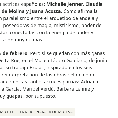
 actrices españolas:
Michelle Jenner, Claudia
ia de Molina y Juana Acosta
. Como afirma la
n paralelismo entre el arquetipo de ángela y
, poseedoras de magia, misticismo, poder de
stán conectadas con la energía de poder y
más son muy guapas…
6 de febrero
. Pero si se quedan con más ganas
De La Rue, en el Museo Lázaro Galdiano, de junio
r su trabajo Brujas, inspirado en los seis
 reinterpretación de las obras del genio de
r con otras tantas actrices patrias: Adriana
a García, Maribel Verdú, Bárbara Lennie y
uy guapas, por supuesto.
MICHELLE JENNER
NATALIA DE MOLINA