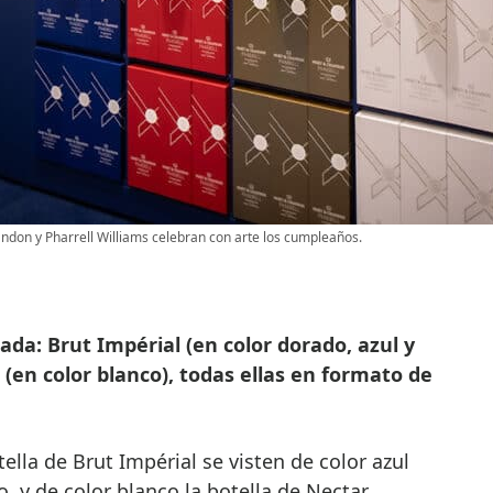
ndon y Pharrell Williams celebran con arte los cumpleaños.
tada: Brut Impérial (en color dorado, azul y
 (en color blanco), todas ellas en formato de
tella de Brut Impérial se visten de color azul
, y de color blanco la botella de Nectar