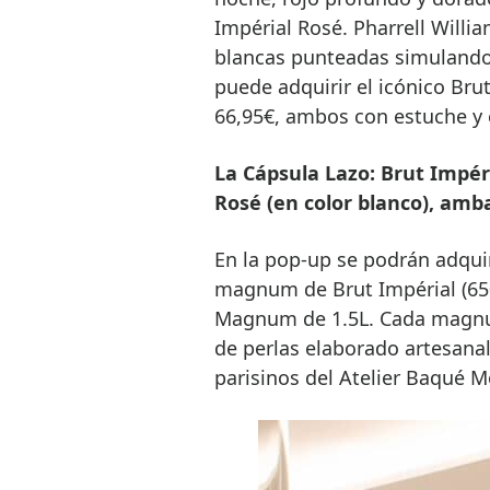
Impérial Rosé. Pharrell Willi
blancas punteadas simulando p
puede adquirir el icónico Bru
66,95€, ambos con estuche y 
La Cápsula Lazo: Brut Impéri
Rosé (en color blanco), am
En la pop-up se podrán adquir
magnum de Brut Impérial (650
Magnum de 1.5L. Cada magnum
de perlas elaborado artesana
parisinos del Atelier Baqué M