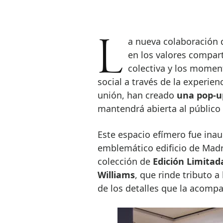
La nueva colaboración de Moët & Chandon y Pharrell Williams se basa
en los valores compar
colectiva y los moment
social a través de la experien
unión, han creado
una pop-up
mantendrá abierta al público h
Este espacio efímero fue ina
emblemático edificio de Madri
colección de
Edición Limitad
Williams
, que rinde tributo 
de los detalles que la acomp