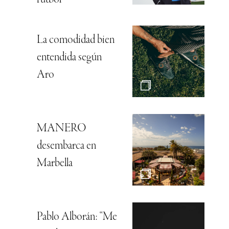
fútbol
La comodidad bien
entendida según
Aro
MANERO
desembarca en
Marbella
Pablo Alborán: “Me