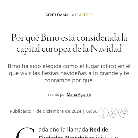
GENTLEMAN
-
PLACERES
Por qué Brno está considerada la
capital europea de la Navidad
Brno ha sido elegida como el lugar idílico en el
que vivir las fiestas navideñas a lo grande y te
contamos por qué.
Escrito por
María Aguirre
Publicado: 1 de diciembre de 2024 | 09:50
RRSS Facebook
RRSS Twitte
RRSS 
Cada año la llamada
Red de
Ciudades Navideñas
inicia un