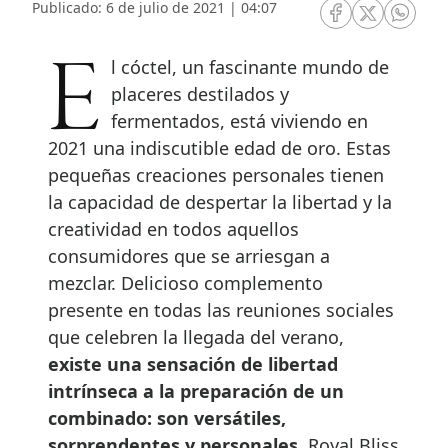
Publicado: 6 de julio de 2021 | 04:07
RRSS Facebook
RRSS Twitte
RRSS 
El cóctel, un fascinante mundo de
placeres destilados y
fermentados, está viviendo en
2021 una indiscutible edad de oro. Estas
pequeñas creaciones personales tienen
la capacidad de despertar la libertad y la
creatividad en todos aquellos
consumidores que se arriesgan a
mezclar. Delicioso complemento
presente en todas las reuniones sociales
que celebren la llegada del verano,
existe una sensación de libertad
intrínseca a la preparación de un
combinado: son versátiles,
sorprendentes y personales.
Royal Bliss