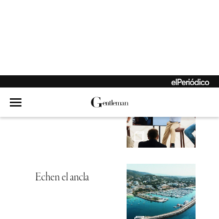
El holding que nació
de la rebeldía
Hambre de mar
Echen el ancla