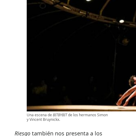
Una escena de
BITBYBIT
de los hermanos Simon
y Vincent Bruynickx.
Riesgo
también nos presenta a los