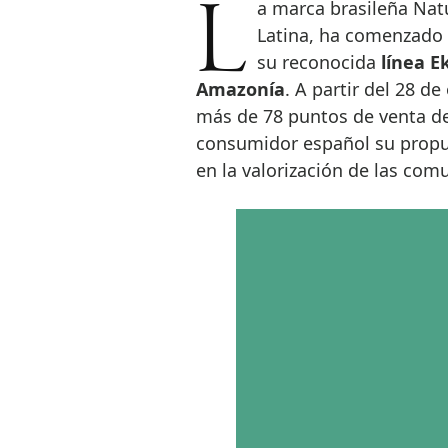
La marca brasileña Natura, referente en belleza sostenible en América
Latina, ha comenzado 
su reconocida
línea E
Amazonía
. A partir del 28 d
más de 78 puntos de venta de
consumidor español su propu
en la valorización de las com