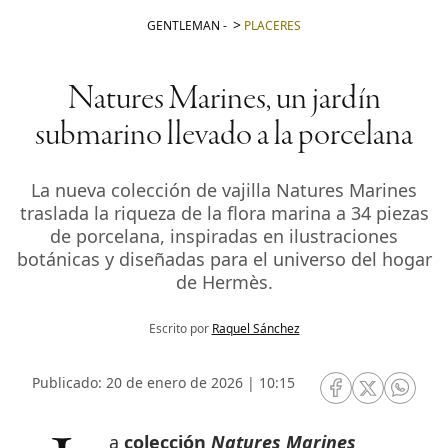
GENTLEMAN
-
PLACERES
Natures Marines, un jardín
submarino llevado a la porcelana
La nueva colección de vajilla Natures Marines
traslada la riqueza de la flora marina a 34 piezas
de porcelana, inspiradas en ilustraciones
botánicas y diseñadas para el universo del hogar
de Hermès.
Escrito por
Raquel Sánchez
Publicado: 20 de enero de 2026 | 10:15
RRSS Facebook
RRSS Twitte
RRSS 
La
colección
Natures Marines