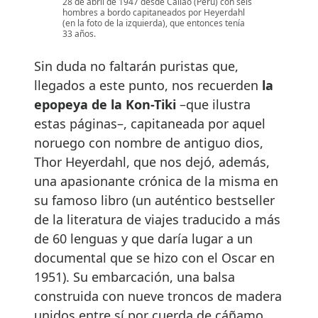
28 de abril de 1947 desde Callao (Perú) con seis
hombres a bordo capitaneados por Heyerdahl
(en la foto de la izquierda), que entonces tenía
33 años.
Sin duda no faltarán puristas que,
llegados a este punto, nos recuerden
la
epopeya de la Kon-Tiki
–que ilustra
estas páginas–, capitaneada por aquel
noruego con nombre de antiguo dios,
Thor Heyerdahl, que nos dejó, además,
una apasionante crónica de la misma en
su famoso libro (un auténtico bestseller
de la literatura de viajes traducido a más
de 60 lenguas y que daría lugar a un
documental que se hizo con el Oscar en
1951). Su embarcación, una balsa
construida con nueve troncos de madera
unidos entre sí por cuerda de cáñamo,