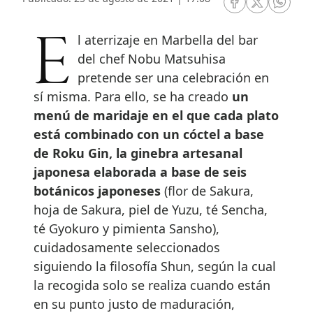
RRSS Facebook
RRSS Twitte
RRSS 
El aterrizaje en Marbella del bar
del chef Nobu Matsuhisa
pretende ser una celebración en
sí misma. Para ello, se ha creado
un
menú de maridaje en el que cada plato
está combinado con un cóctel a base
de Roku Gin, la ginebra artesanal
japonesa elaborada a base de seis
botánicos japoneses
(flor de Sakura,
hoja de Sakura, piel de Yuzu, té Sencha,
té Gyokuro y pimienta Sansho),
cuidadosamente seleccionados
siguiendo la filosofía Shun, según la cual
la recogida solo se realiza cuando están
en su punto justo de maduración,