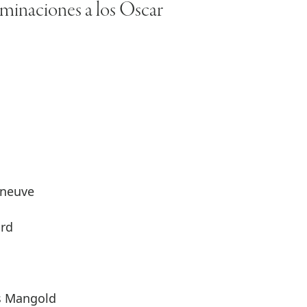
minaciones a los Oscar
eneuve
ard
s Mangold