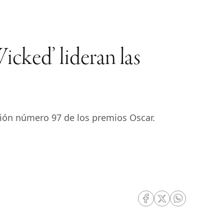
Wicked’ lideran las
ción número 97 de los premios Oscar.
RRSS Facebook
RRSS Twitter
RRSS Whatsa