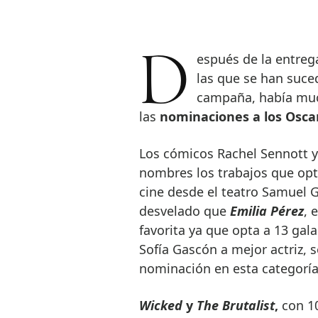
Después de la entrega de los Globos de Oro y de unas semanas en
las que se han suce
campaña, había muc
las
nominaciones a los Osca
Los cómicos Rachel Sennott y
nombres los trabajos que opt
cine desde el teatro Samuel
desvelado que
Emilia Pérez
, 
favorita ya que opta a 13 gal
Sofía Gascón a mejor actriz, 
nominación en esta categoría
Wicked
y
The Brutalist
,
con 1