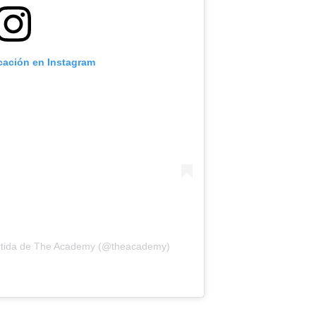
icación en Instagram
artida de The Academy (@theacademy)