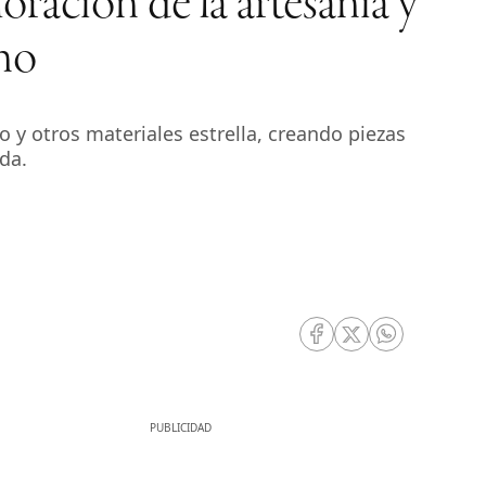
ración de la artesanía y
ano
o y otros materiales estrella, creando piezas
da.
RRSS Facebook
RRSS Twitter
RRSS Whatsa