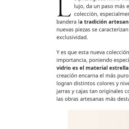
La prestigiosa firma francesa Hermès, especializada en artículos de
lujo, da un paso más 
colección, especialmen
bandera l
a tradición artesan
nuevas piezas se caracteriza
exclusividad.
Y es que esta nueva colección
importancia, poniendo especia
vidrio es el material estrell
creación encarna el más puro 
logran distintos colores y niv
jarras y cajas tan originales
las obras artesanas más dest