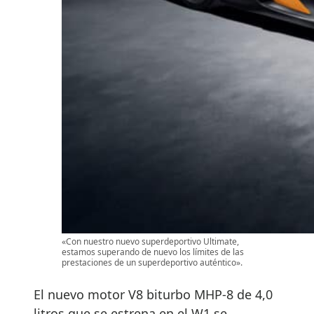
«Con nuestro nuevo superdeportivo Ultimate,
estamos superando de nuevo los límites de las
prestaciones de un superdeportivo auténtico».
El nuevo motor V8 biturbo MHP-8 de 4,0
litros que se estrena en el W1 se