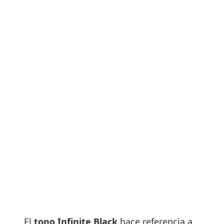
El
tono Infinite Black
hace referencia a