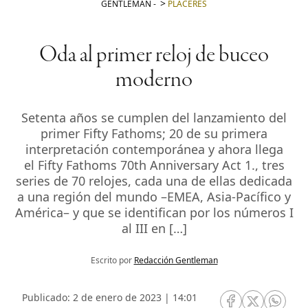
GENTLEMAN
-
PLACERES
Oda al primer reloj de buceo
moderno
Setenta años se cumplen del lanzamiento del
primer Fifty Fathoms; 20 de su primera
interpretación contemporánea y ahora llega
el Fifty Fathoms 70th Anniversary Act 1., tres
series de 70 relojes, cada una de ellas dedicada
a una región del mundo –EMEA, Asia-Pacífico y
América– y que se identifican por los números I
al III en […]
Escrito por
Redacción Gentleman
Publicado: 2 de enero de 2023 | 14:01
RRSS Facebook
RRSS Twitte
RRSS 