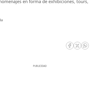
 homenajes en forma de exhibiciones, tours,
da
RRSS Facebook
RRSS Twitter
RRSS Whatsa