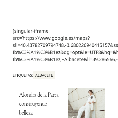
[singular-iframe
src=’https://www.google.es/maps?
sll=40.43782709794748,-3.680226940415157&s
Ib%C3%A1%C3%B1ez&dg=opt&ie=UTF8&hq=&hnea
Ib%C3%A1%C3%B1ez,+Albacete&ll=39.286566,-
ETIQUETAS:
ALBACETE
Alondra de la Parra,
construyendo
belleza