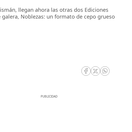
ismán, llegan ahora las otras dos Ediciones
e galera, Noblezas: un formato de cepo grueso
RRSS Facebook
RRSS Twitter
RRSS Whatsa