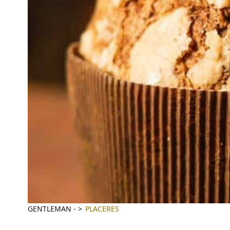
GENTLEMAN
-
PLACERES