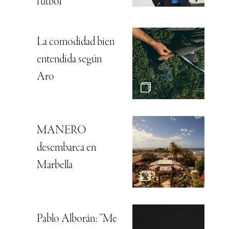
fútbol
La comodidad bien
entendida según
Aro
MANERO
desembarca en
Marbella
Pablo Alborán: “Me