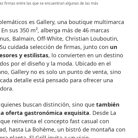
as firmas entre las que se encuentran algunas de las más
lemáticos es Gallery, una boutique multimarca
. En sus 350 m², alberga más de 46 marcas
us, Balmain, Off-White, Christian Louboutin,
 Su cuidada selección de firmas, junto con
un
sores y estilistas
, lo convierten en un destino
dos por el diseño y la moda. Ubicado en el
no, Gallery no es solo un punto de venta, sino
ada detalle está pensado para ofrecer una
adora.
 quienes buscan distinción, sino que
también
una oferta gastronómica exquisita
. Desde La
 que reinventa el concepto fast casual con
dad, hasta La Bohème, un bistró de montaña con
a planta, El Grill invita a un viaje