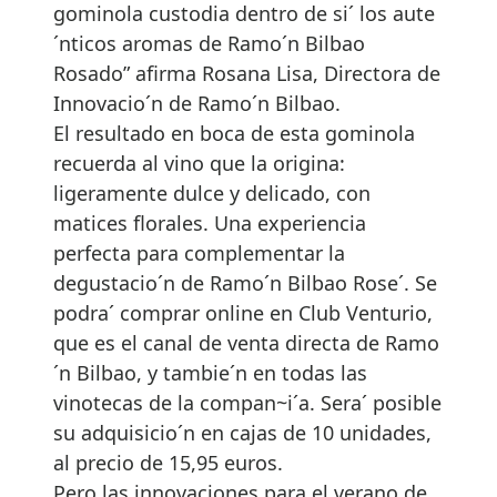
gominola custodia dentro de si´ los aute
´nticos aromas de Ramo´n Bilbao
Rosado” afirma Rosana Lisa, Directora de
Innovacio´n de Ramo´n Bilbao.
El resultado en boca de esta gominola
recuerda al vino que la origina:
ligeramente dulce y delicado, con
matices florales. Una experiencia
perfecta para complementar la
degustacio´n de Ramo´n Bilbao Rose´. Se
podra´ comprar online en Club Venturio,
que es el canal de venta directa de Ramo
´n Bilbao, y tambie´n en todas las
vinotecas de la compan~i´a. Sera´ posible
su adquisicio´n en cajas de 10 unidades,
al precio de 15,95 euros.
Pero las innovaciones para el verano de