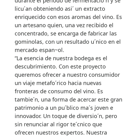
durante el periodo de fermentacio´n y se
licu´an obteniendo asi´ un extracto
enriquecido con esos aromas del vino. Es
un artesano quien, una vez recibido el
concentrado, se encarga de fabricar las
gominolas, con un resultado u´nico en el
mercado espan~ol.
“La esencia de nuestra bodega es el
descubrimiento. Con este proyecto
queremos ofrecer a nuestro consumidor
un viaje metafo´rico hacia nuevas
fronteras de consumo del vino. Es
tambie´n, una forma de acercar este gran
patrimonio a un pu´blico ma´s joven e
innovador. Un toque de diversio´n, pero
sin renunciar al rigor te´cnico que
ofrecen nuestros expertos. Nuestra