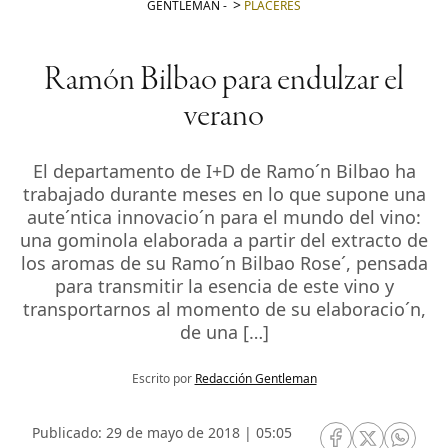
GENTLEMAN
-
PLACERES
Ramón Bilbao para endulzar el
verano
El departamento de I+D de Ramo´n Bilbao ha
trabajado durante meses en lo que supone una
aute´ntica innovacio´n para el mundo del vino:
una gominola elaborada a partir del extracto de
los aromas de su Ramo´n Bilbao Rose´, pensada
para transmitir la esencia de este vino y
transportarnos al momento de su elaboracio´n,
de una […]
Escrito por
Redacción Gentleman
Publicado: 29 de mayo de 2018 | 05:05
RRSS Facebook
RRSS Twitte
RRSS 