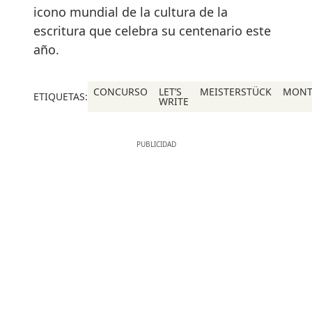
icono mundial de la cultura de la
escritura que celebra su centenario este
año.
CONCURSO
LET’S
MEISTERSTÜCK
MONT
ETIQUETAS:
WRITE