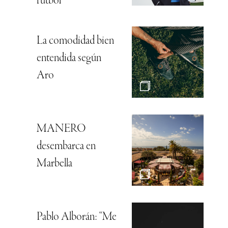
fútbol
La comodidad bien
entendida según
Aro
MANERO
desembarca en
Marbella
Pablo Alborán: “Me