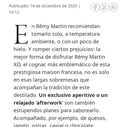
Publicado: 14 de diciembre de 2020 |
RRSS Facebook
RRSS Twitte
RRSS 
10:12
En Rémy Martin recomiendan
tomarlo solo, a temperatura
ambiente, o con un poco de
hielo. Y romper ciertos prejuicios: la
mejor forma de disfrutar Rémy Martin
XO, el cognac más emblemático de esta
prestigiosa maison francesa, no es solo
en esas largas sobremesas que
acompañan la tradición de este
destilado.
Un exclusivo aperitivo o un
relajado ‘afterwork’
son también
estupendos planes para saborearlo.
Acompañado, por ejemplo, de quesos,
jamón, ostras, caviar o chocolate,