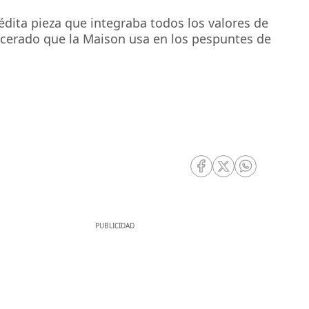
édita pieza que integraba todos los valores de
encerado que la Maison usa en los pespuntes de
RRSS Facebook
RRSS Twitter
RRSS Whatsa