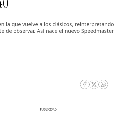
40
n la que vuelve a los clásicos, reinterpretando
rte de observar. Así nace el nuevo Speedmaster
RRSS Facebook
RRSS Twitter
RRSS Whatsa