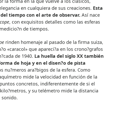
r la forma en la que vuelve a los clásicos,
elegancia en cualquiera de sus creaciones.
Esta
del tiempo con el arte de observar.
Así nace
cope
, con exquisitos detalles como las esferas
 medicio?n de tiempos.
pe
rinden homenaje al pasado de la firma suiza,
n?o «caracol» que apareci?a en los crono?grafos
de?cada de 1940.
La huella del siglo XX también
forma de hoja y en el disen?o de pista
los nu?meros ara?bigos de la esfera. Como
aquímetro mide la velocidad en función de la
 puntos concretos, indiferentemente de si el
n kilo?metros, y su telémetro mide la distancia
l sonido.