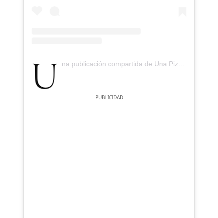
Una publicación compartida de Una Pizza Napoletana (@unapizzanapoletana)