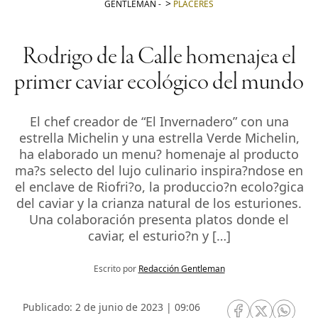
GENTLEMAN
-
PLACERES
Rodrigo de la Calle homenajea el
primer caviar ecológico del mundo
El chef creador de “El Invernadero” con una
estrella Michelin y una estrella Verde Michelin,
ha elaborado un menu? homenaje al producto
ma?s selecto del lujo culinario inspira?ndose en
el enclave de Riofri?o, la produccio?n ecolo?gica
del caviar y la crianza natural de los esturiones.
Una colaboración presenta platos donde el
caviar, el esturio?n y […]
Escrito por
Redacción Gentleman
Publicado: 2 de junio de 2023 | 09:06
RRSS Facebook
RRSS Twitte
RRSS 