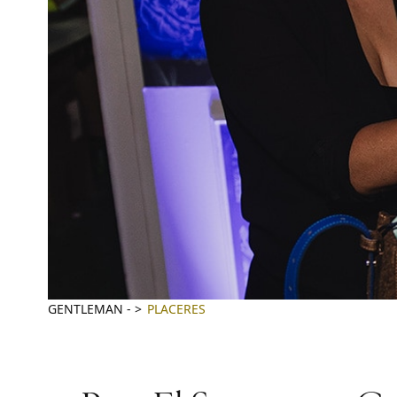
GENTLEMAN
-
PLACERES