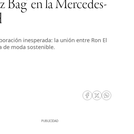
 Bag’ en la Mercedes-
d
oración inesperada: la unión entre Ron El
a de moda sostenible.
RRSS Facebook
RRSS Twitter
RRSS Whatsa