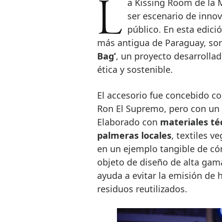
La Kissing Room de la Mercedes-Benz Fashion Week Madrid volvió a
ser escenario de inno
público. En esta edic
más antigua de Paraguay, sor
Bag’
, un proyecto desarrolla
ética y sostenible.
El accesorio fue concebido co
Ron El Supremo, pero con un 
Elaborado con
materiales té
palmeras locales
, textiles v
en un ejemplo tangible de c
objeto de diseño de alta gam
ayuda a evitar la emisión de 
residuos reutilizados.